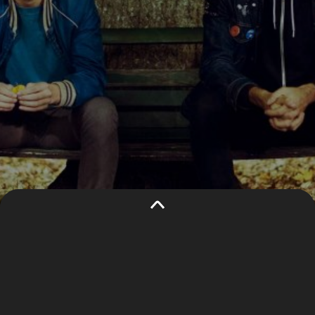
CE SITE WEB
Ce site web utilise des cookies pour
UTILISE DES
comprendre le trafic sur notre site et
COOKIES
améliorer l’expérience utilisateur. En
utilisant notre site web, vous acceptez
tous les cookies conformément à notre
politique de confidentialité
.