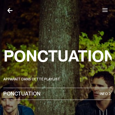
Aller à la navigation
Aller au contenu
PONCTUATIO
APPARAÎT DANS CETTE PLAYLIST
PONCTUATION
INFO