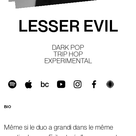
L
E
S
S
E
R
E
V
I
L
DARK POP
TRIP HOP
EXPERIMENTAL
BIO
Même si le duo a grandi dans le même